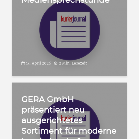
Mediensprechstunde
15. April 2026
2 Min. Lesezeit
GERA GmbH
präsentiert neu
ausgerichtetes
Sortiment für moderne