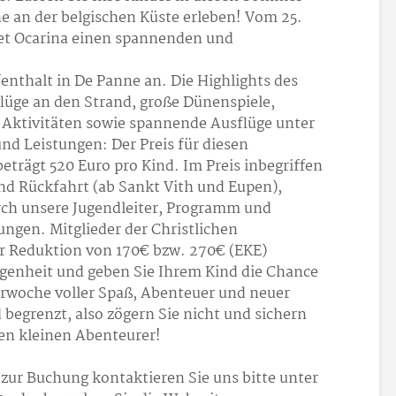
e an der belgischen Küste erleben! Vom 25.
etet Ocarina einen spannenden und
nthalt in De Panne an. Die Highlights des
flüge an den Strand, große Dünenspiele,
e Aktivitäten sowie spannende Ausflüge unter
nd Leistungen: Der Preis für diesen
eträgt 520 Euro pro Kind. Im Preis inbegriffen
und Rückfahrt (ab Sankt Vith und Eupen),
rch unsere Jugendleiter, Programm und
ungen. Mitglieder der Christlichen
r Reduktion von 170
€ bzw. 270
€ (EKE)
legenheit und geben Sie Ihrem Kind die Chance
rwoche voller Spaß, Abenteuer und neuer
 begrenzt, also zögern Sie nicht und sichern
hren kleinen Abenteurer!
zur Buchung kontaktieren Sie uns bitte unter