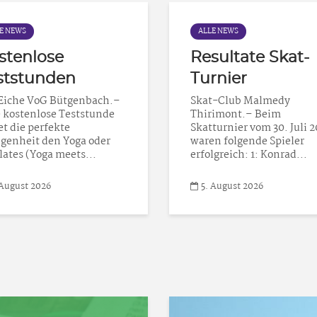
E NEWS
ALLE NEWS
stenlose
Resultate Skat-
ststunden
Turnier
Eiche VoG Bütgenbach.–
Skat-Club Malmedy
 kostenlose Teststunde
Thirimont.– Beim
et die perfekte
Skatturnier vom 30. Juli 
genheit den Yoga oder
waren folgende Spieler
lates (Yoga meets...
erfolgreich: 1: Konrad...
 August 2026
5. August 2026