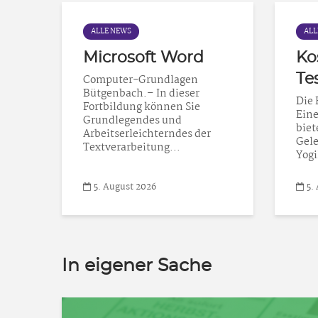
ALLE NEWS
ALL
Microsoft Word
Ko
Te
Computer-Grundlagen
Bütgenbach.– In dieser
Die 
Fortbildung können Sie
Eine
Grundlegendes und
biet
Arbeitserleichterndes der
Gele
Textverarbeitung...
Yogi
5. August 2026
5.
In eigener Sache