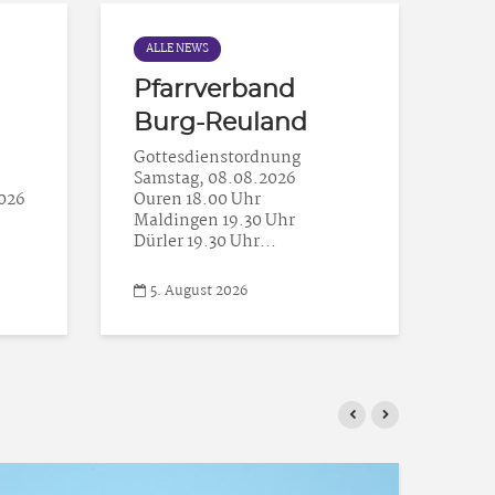
ALLE NEWS
AL
Pfarrverband
Co
Burg-Reuland
Zei
Fra
Gottesdienstordnung
Com
Samstag, 08.08.2026
ent
2026
Ouren 18.00 Uhr
sic
Maldingen 19.30 Uhr
gek
Dürler 19.30 Uhr...
5. August 2026
5