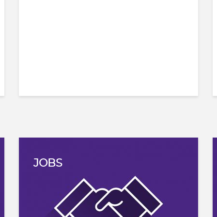
Haushaltshilfe: Zuverlässige und
freundliche Haushaltshilfe sucht Arbeit.
Ich helfe gerne beim Haushalt. Bei
Interesse bitte melden, Raum Eupen.
T.0473/80.02.78
5. August 2026
JOBS