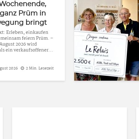
 so’l Vôye
rstützt die VoG
elais
xt Malmedy.– Am 23. Juni
berreichte die VoG Todi
ôye in Malmedy einen
nscheck über 2.500...
ugust 2026
2 Min. Lesezeit
STELLENGESUCHE
STELLENMARKT
Haushaltshilfe