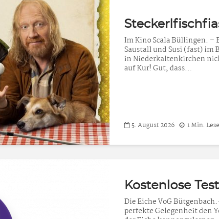
Steckerlfischfi
Im Kino Scala Büllingen. –
Saustall und Susi (fast) im
in Niederkaltenkirchen nic
auf Kur! Gut, dass...
5. August 2026
1 Min. Lese
Kostenlose Tes
Die Eiche VoG Bütgenbach.–
perfekte Gelegenheit den Yo