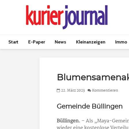
Start
E-Paper
News
Kleinanzeigen
Immo
Blumensamenak
22. März 2023
Kommentieren
Gemeinde Büllingen
Büllingen.
– Als „Maya-Gemeind
wieder eine kostenlose Vertei