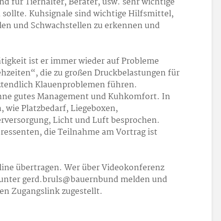
d für Tierhalter, Berater, usw. sehr wichtige
ollte. Kuhsignale sind wichtige Hilfsmittel,
len und Schwachstellen zu erkennen und
tigkeit ist er immer wieder auf Probleme
ehzeiten“, die zu großen Druckbelastungen für
ztendlich Klauenproblemen führen.
ohne gutes Management und Kuhkomfort. In
 wie Platzbedarf, Liegeboxen,
versorgung, Licht und Luft besprochen.
eressenten, die Teilnahme am Vortrag ist
line übertragen. Wer über Videokonferenz
 unter gerd.bruls@bauernbund melden und
n Zugangslink zugestellt.