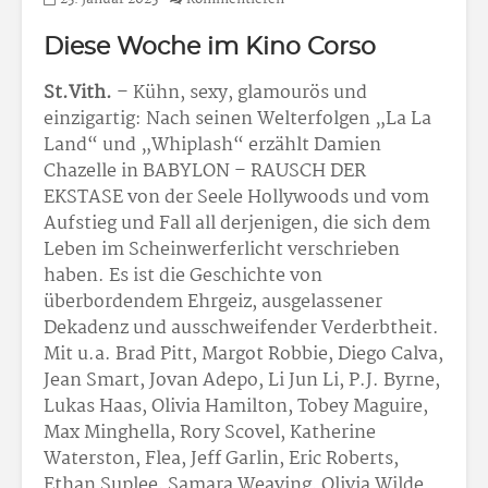
Diese Woche im Kino Corso
St.Vith.
– Kühn, sexy, glamourös und
einzigartig: Nach seinen Welterfolgen „La La
Land“ und „Whiplash“ erzählt Damien
Chazelle in BABYLON – RAUSCH DER
EKSTASE von der Seele Hollywoods und vom
Aufstieg und Fall all derjenigen, die sich dem
Leben im Scheinwerferlicht verschrieben
haben. Es ist die Geschichte von
überbordendem Ehrgeiz, ausgelassener
Dekadenz und ausschweifender Verderbtheit.
Mit u.a. Brad Pitt, Margot Robbie, Diego Calva,
Jean Smart, Jovan Adepo, Li Jun Li, P.J. Byrne,
Lukas Haas, Olivia Hamilton, Tobey Maguire,
Max Minghella, Rory Scovel, Katherine
Waterston, Flea, Jeff Garlin, Eric Roberts,
Ethan Suplee, Samara Weaving, Olivia Wilde.