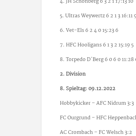
4. JH Schönberg 6 3 2 1 17:13 10
5. Ultras Weywertz 6 2 1 3 16:11 
6. Vet-Els 6 2 4 0 15:23 6
7. HFC Hooligans 6 1 3 2 15:19 5
8. Torpedo D´Berg 6 0 6 0 11:28 
2. Division
8. Spieltag: 09.12.2022
Hobbykicker – AFC Nidrum 3:3
FC Ourgrund – HFC Heppenbach
AC Crombach – FC Welsch 3:2