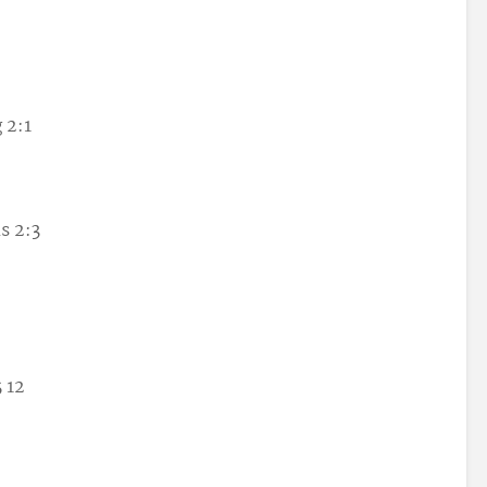
 2:1
s 2:3
 12