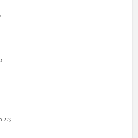
9
0
 2:3