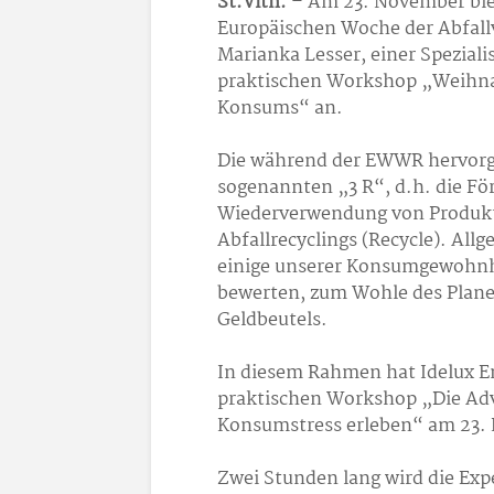
St.Vith.
– Am 23. November bi
Europäischen Woche der Abfal
Marianka Lesser, einer Speziali
praktischen Workshop „Weihna
Konsums“ an.
Die während der EWWR hervorge
sogenannten „3 R“, d.h. die Fö
Wiederverwendung von Produkte
Abfallrecyclings (Recycle). All
einige unserer Konsumgewohnhei
bewerten, zum Wohle des Plane
Geldbeutels.
In diesem Rahmen hat Idelux 
praktischen Workshop „Die Ad
Konsumstress erleben“ am 23. 
Zwei Stunden lang wird die Exp