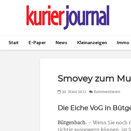
Start
E-Paper
News
Kleinanzeigen
Immo
Smovey zum Mu
30. März 2022
Kommentieren
Die Eiche VoG in Büt
Bütgenbach.
– Wenn Sie noch n
richtig auspowern können, ist