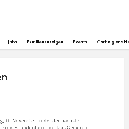
Jobs
Familienanzeigen
Events
Ostbelgiens N
en
, 11. November findet der nächste
erkreises Leidenborn im Haus Geiben in