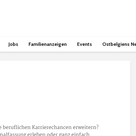
Jobs
Familienanzeigen
Events
Ostbelgiens N
 beruflichen Karrierechancen erweitern?
inalfassung erleben oder ganz einfach