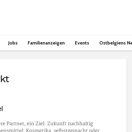
Jobs
Familienanzeigen
Events
Ostbelgiens N
kt
l
ere Partner, ein Ziel: Zukunft nachhaltig
ebensmittel, Kosmetika, selbstgemacht oder