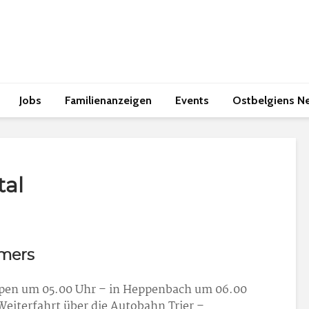
Jobs
Familienanzeigen
Events
Ostbelgiens N
tal
imers
upen um 05.00 Uhr – in Heppenbach um 06.00
Weiterfahrt über die Autobahn Trier –