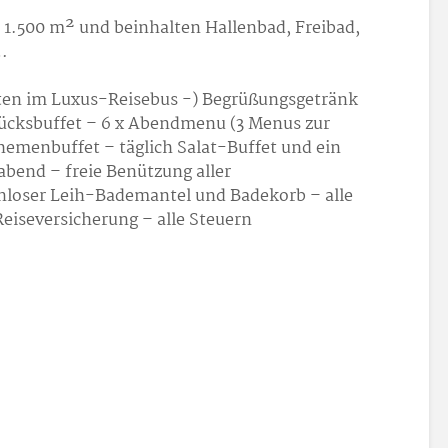
 1.500 m² und beinhalten Hallenbad, Freibad,
…
ten im Luxus-Reisebus -) Begrüßungsgetränk
ücksbuffet – 6 x Abendmenu (3 Menus zur
hemenbuffet – täglich Salat-Buffet und ein
abend – freie Benützung aller
nloser Leih-Bademantel und Badekorb – alle
Reiseversicherung – alle Steuern