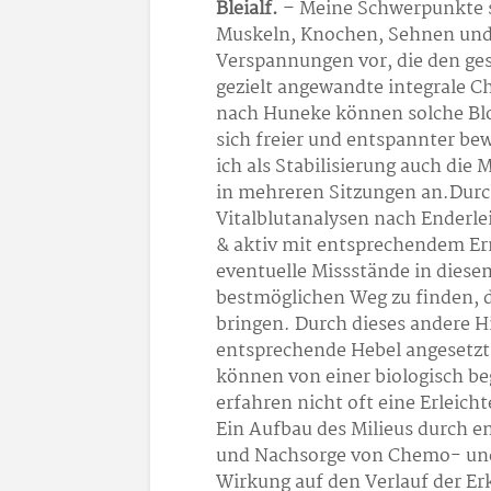
Bleialf.
– Meine Schwerpunkte 
Muskeln, Knochen, Sehnen und 
Verspannungen vor, die den ge
gezielt angewandte integrale C
nach Huneke können solche Blo
sich freier und entspannter b
ich als Stabilisierung auch di
in mehreren Sitzungen an.Durc
Vitalblutanalysen nach Enderle
& aktiv mit entsprechendem Ern
eventuelle Missstände in diese
bestmöglichen Weg zu finden, d
bringen. Durch dieses andere 
entsprechende Hebel angesetz
können von einer biologisch be
erfahren nicht oft eine Erleic
Ein Aufbau des Milieus durch e
und Nachsorge von Chemo- und 
Wirkung auf den Verlauf der E