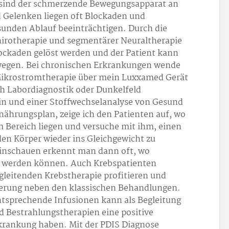
sind der schmerzende Bewegungsapparat an
Gelenken liegen oft Blockaden und
sunden Ablauf beeinträchtigen. Durch die
hirotherapie und segmentärer Neuraltherapie
ckaden gelöst werden und der Patient kann
ewegen. Bei chronischen Erkrankungen wende
e Mikrostromtherapie über mein Luxxamed Gerät
h Labordiagnostik oder Dunkelfeld
in und einer Stoffwechselanalyse von Gesund
ährungsplan, zeige ich den Patienten auf, wo
m Bereich liegen und versuche mit ihm, einen
en Körper wieder ins Gleichgewicht zu
Hinschauen erkennt man dann oft, wo
t werden können. Auch Krebspatienten
gleitenden Krebstherapie profitieren und
hterung neben den klassischen Behandlungen.
ntsprechende Infusionen kann als Begleitung
Bestrahlungstherapien eine positive
rkrankung haben. Mit der PDIS Diagnose