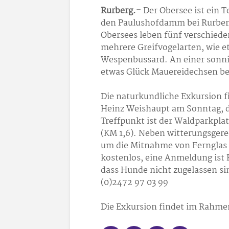
Rurberg.-
Der Obersee ist ein T
den Paulushofdamm bei Rurber
Obersees leben fünf verschied
mehrere Greifvogelarten, wie 
Wespenbussard. An einer sonn
etwas Glück Mauereidechsen b
Die naturkundliche Exkursion f
Heinz Weishaupt am Sonntag, de
Treffpunkt ist der Waldparkpla
(KM 1,6). Neben witterungsger
um die Mitnahme von Fernglas 
kostenlos, eine Anmeldung ist P
dass Hunde nicht zugelassen sin
(0)2472 97 03 99
Die Exkursion findet im Rahmen