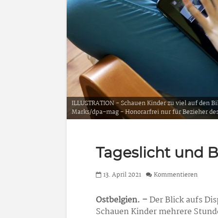
ILLUSTRATION - Schauen Kinder zu viel auf den Bilds
Marks/dpa-mag - Honorarfrei nur für Bezieher d
Tageslicht und 
13. April 2021
Kommentieren
Ostbelgien. –
Der Blick aufs Di
Schauen Kinder mehrere Stunde