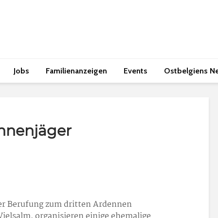
Jobs
Familienanzeigen
Events
Ostbelgiens N
nnenjäger
rer Berufung zum dritten Ardennen
 Vielsalm, organisieren einige ehemalige