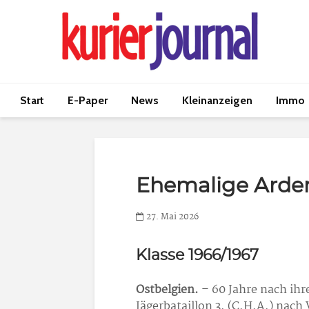
Start
E-Paper
News
Kleinanzeigen
Immo
Ehemalige Arde
27. Mai 2026
Klasse 1966/1967
Ostbelgien.
– 60 Jahre nach ih
Jägerbataillon 3. (C.H.A.) nach