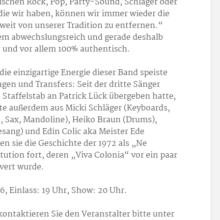
ischen Rock, Pop, Party-Sound, Schlager oder
, die wir haben, können wir immer wieder die
weit von unserer Tradition zu entfernen.“
rem abwechslungsreich und gerade deshalb
– und vor allem 100% authentisch.
die einzigartige Energie dieser Band speiste
en und Transfers: Seit der dritte Sänger
taffelstab an Patrick Lück übergeben hatte,
tte außerdem aus Micki Schläger (Keyboards,
re, Sax, Mandoline), Heiko Braun (Drums),
esang) und Edin Colic aka Meister Ede
ben sie die Geschichte der 1972 als „Ne
ution fort, deren „Viva Colonia“ vor ein paar
overt wurde.
6, Einlass: 19 Uhr, Show: 20 Uhr.
 kontaktieren Sie den Veranstalter bitte unter