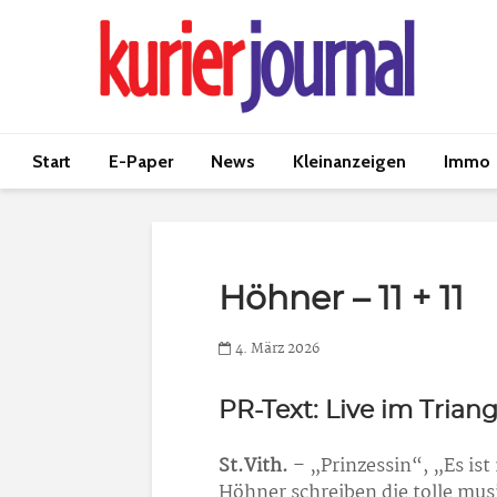
Start
E-Paper
News
Kleinanzeigen
Immo
Höhner – 11 + 11
4. März 2026
PR-Text: Live im Triang
St.Vith.
– „Prinzessin“, „Es ist
Höhner schreiben die tolle mus