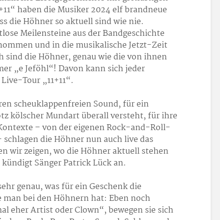
+11“ haben die Musiker 2024 elf brandneue
ass die Höhner so aktuell sind wie nie.
eitlose Meilensteine aus der Bandgeschichte
mmen und in die musikalische Jetzt-Zeit
 sind die Höhner, genau wie die von ihnen
r „e Jeföhl“! Davon kann sich jeder
 Live-Tour „11+11“.
hren scheuklappenfreien Sound, für ein
tz kölscher Mundart überall versteht, für ihre
 Kontexte – von der eigenen Rock-and-Roll-
 schlagen die Höhner nun auch live das
len wir zeigen, wo die Höhner aktuell stehen
, kündigt Sänger Patrick Lück an.
ehr genau, was für ein Geschenk die
die man bei den Höhnern hat: Eben noch
al eher Artist oder Clown“, bewegen sie sich