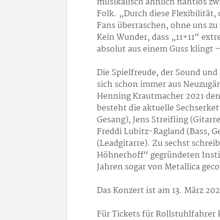
musikalisch ähnlich nahtlos zw
Folk. „Durch diese Flexibilität
Fans überraschen, ohne uns zu 
Kein Wunder, dass „11+11“ ext
absolut aus einem Guss klingt 
Die Spielfreude, der Sound und 
sich schon immer aus Neuzugäng
Henning Krautmacher 2021 den S
besteht die aktuelle Sechserke
Gesang), Jens Streifling (Gitar
Freddi Lubitz-Ragland (Bass, G
(Leadgitarre). Zu sechst schrei
Höhnerhoff“ gegründeten Instit
Jahren sogar von Metallica gec
Das Konzert ist am 13. März 202
Für Tickets für Rollstuhlfahrer