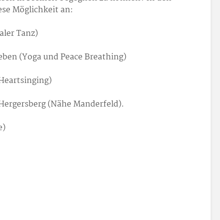
ese Möglichkeit an:
raler Tanz)
geben (Yoga und Peace Breathing)
Heartsinging)
 Hergersberg (Nähe Manderfeld).
e)