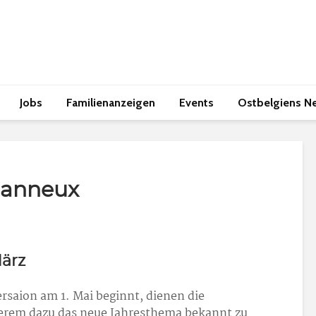
Jobs
Familienanzeigen
Events
Ostbelgiens N
Banneux
März
rsaion am 1. Mai beginnt, dienen die
erem dazu das neue Jahresthema bekannt zu