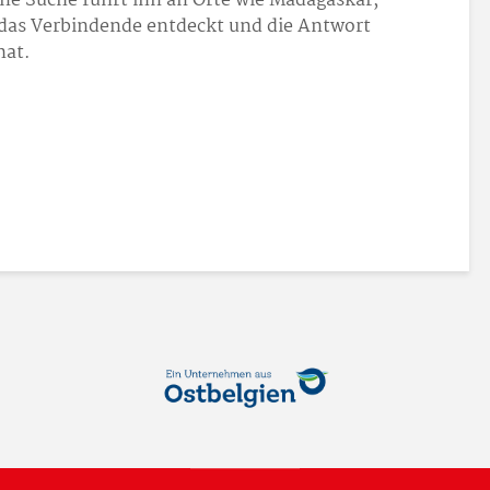
ine Suche führt ihn an Orte wie Madagaskar,
 das Verbindende entdeckt und die Antwort
hat.