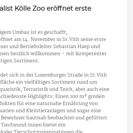
list Kölle Zoo eröffnet erste
gem Umbau ist es geschafft,
öffnet am 14. November in St.Vith seine erste
rtner und Betriebsleiter Sebastian Haep und
nnen herzlich willkommen – mit kompetenter
ltigen Sortiment.
ndet sich in der Luxemburger Straße in St.Vith
fläche ein vielfältiges Sortiment rund um
quaristik, Terraristik und Teich, aber auch eine
rschiedenste Highlights: Einen 100 m² großen
ukten für eine naturnahe Ernährung von
uarien und Kleintieranlagen und sogar eine
en Bewohner hautnah beobachtet und gefüttert
Tierfreund:innen bietet ein
aler Tierschutzorganisationen die