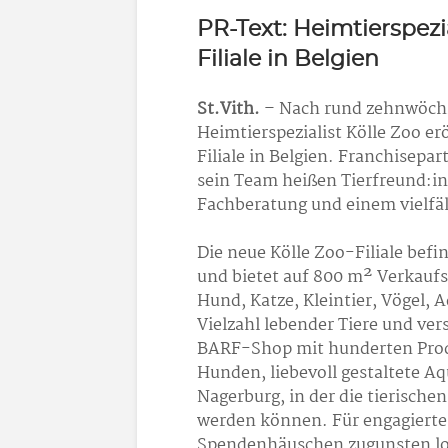
PR-Text: Heimtierspezia
Filiale in Belgien
St.Vith.
– Nach rund zehnwöchi
Heimtierspezialist Kölle Zoo er
Filiale in Belgien. Franchisepa
sein Team heißen Tierfreund:i
Fachberatung und einem vielfä
Die neue Kölle Zoo-Filiale befi
und bietet auf 800 m² Verkaufs
Hund, Katze, Kleintier, Vögel, A
Vielzahl lebender Tiere und ve
BARF-Shop mit hunderten Prod
Hunden, liebevoll gestaltete Aq
Nagerburg, in der die tierisch
werden können. Für engagierte 
Spendenhäuschen zugunsten lok