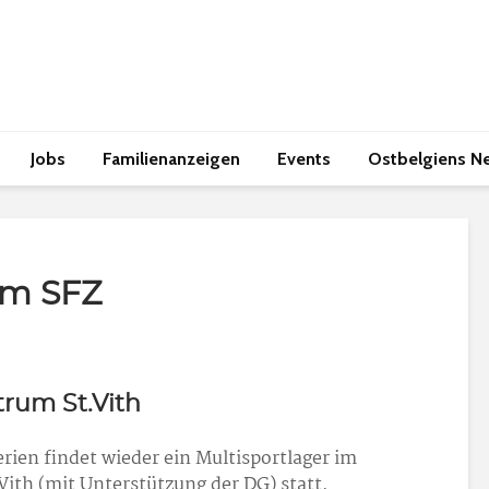
Jobs
Familienanzeigen
Events
Ostbelgiens N
im SFZ
trum St.Vith
erien findet wieder ein Multisportlager im
Vith (mit Unterstützung der DG) statt.