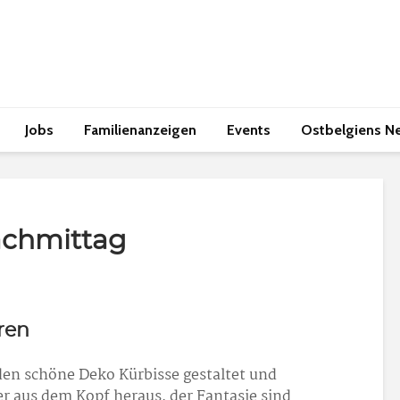
Jobs
Familienanzeigen
Events
Ostbelgiens N
achmittag
hren
n schöne Deko Kürbisse gestaltet und
er aus dem Kopf heraus, der Fantasie sind