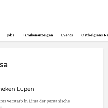
Jobs
Familienanzeigen
Events
Ostbelgiens N
osa
theken Eupen
res verstarb in Lima der peruanische
a.