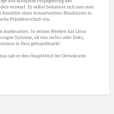
ige und kritiklose Propagierung des
odels vorwarf. Er selbst bekannte sich nun zum
ls Kandidat eines konservativen Bündnisses in
che Präsidentschaft ein.
en Außenseiter. In seinen Werken hat Llosa
rupte Systeme, ob von rechts oder links,
ssismus in Peru gebrandmarkt.
us sah er den Hauptfeind der Demokratie.