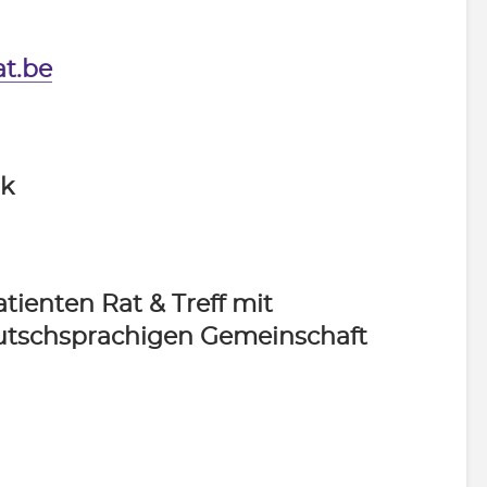
at.be
ok
ienten Rat & Treff mit
utschsprachigen Gemeinschaft