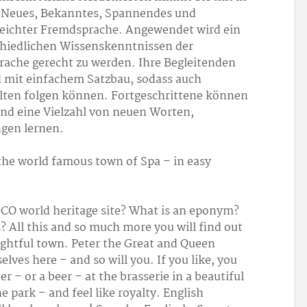
er Neues, Bekanntes, Spannendes und
leichter Fremdsprache. Angewendet wird ein
chiedlichen Wissenskenntnissen der
ache gerecht zu werden. Ihre Begleitenden
d mit einfachem Satzbau, sodass auch
ten folgen können. Fortgeschrittene können
nd eine Vielzahl von neuen Worten,
gen lernen.
n the world famous town of Spa – in easy
CO world heritage site? What is an eponym?
 All this and so much more you will find out
lightful town. Peter the Great and Queen
ves here – and so will you. If you like, you
er – or a beer – at the brasserie in a beautiful
he park – and feel like royalty. English