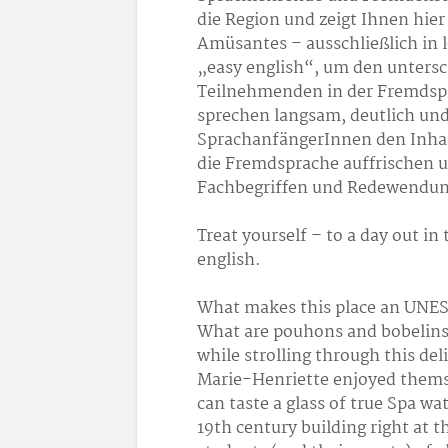
die Region und zeigt Ihnen hi
Amüsantes – ausschließlich in 
„easy english“, um den unters
Teilnehmenden in der Fremdspr
sprechen langsam, deutlich un
SprachanfängerInnen den Inhal
die Fremdsprache auffrischen u
Fachbegriffen und Redewendun
Treat yourself – to a day out i
english.
What makes this place an UNES
What are pouhons and bobelins?
while strolling through this de
Marie-Henriette enjoyed themsel
can taste a glass of true Spa wat
19th century building right at t