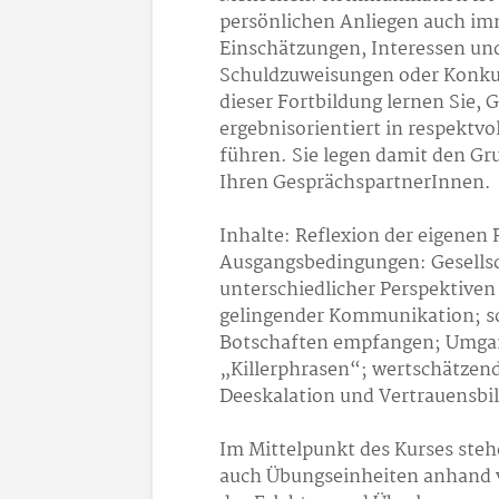
persönlichen Anliegen auch im
Einschätzungen, Interessen u
Schuldzuweisungen oder Konku
dieser Fortbildung lernen Sie,
ergebnisorientiert in respektv
führen. Sie legen damit den G
Ihren GesprächspartnerInnen.
Inhalte: Reflexion der eigenen
Ausgangsbedingungen: Gesellsc
unterschiedlicher Perspektive
gelingender Kommunikation; sc
Botschaften empfangen; Umgan
„Killerphrasen“; wertschätzen
Deeskalation und Vertrauensbi
Im Mittelpunkt des Kurses ste
auch Übungseinheiten anhand vo