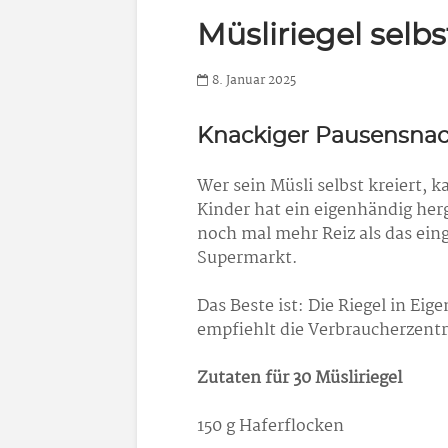
Müsliriegel sel
8. Januar 2025
Knackiger Pausensna
Wer sein Müsli selbst kreiert, 
Kinder hat ein eigenhändig herge
noch mal mehr Reiz als das ein
Supermarkt.
Das Beste ist: Die Riegel in Eig
empfiehlt die Verbraucherzent
Zutaten für 30 Müsliriegel
150 g Haferflocken