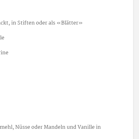
kt, in Stiften oder als «Blätter»
le
rine
nmehl, Nüsse oder Mandeln und Vanille in
.