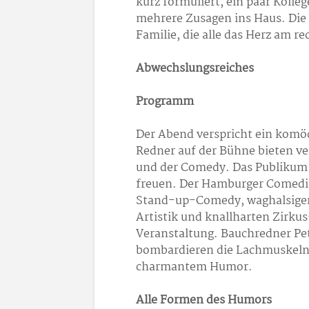
kurz formuliert, ein paar Koll
mehrere Zusagen ins Haus. Die
Familie, die alle das Herz am r
Abwechslungsreiches
Programm
Der Abend verspricht ein komöd
Redner auf der Bühne bieten v
und der Comedy. Das Publikum d
freuen. Der Hamburger Comedia
Stand-up-Comedy, waghalsiger 
Artistik und knallharten Zirkus
Veranstaltung. Bauchredner Pet
bombardieren die Lachmuskeln 
charmantem Humor.
Alle Formen des Humors