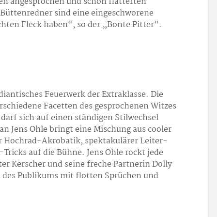
egen angesprochen und schon flatterten
 Büttenredner sind eine eingeschworene
echten Fleck haben“, so der „Bonte Pitter“.
iantisches Feuerwerk der Extraklasse. Die
erschiedene Facetten des gesprochenen Witzes
arf sich auf einen ständigen Stilwechsel
n Jens Ohle bringt eine Mischung aus cooler
Hochrad-Akrobatik, spektakulärer Leiter-
-Tricks auf die Bühne. Jens Ohle rockt jede
er Kerscher und seine freche Partnerin Dolly
des Publikums mit flotten Sprüchen und