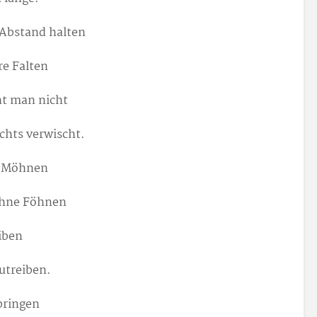
 Abstand halten
re Falten
ht man nicht
chts verwischt.
e Möhnen
 ohne Föhnen
iben
utreiben.
bringen