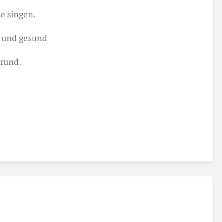
se singen.
n und gesund
 rund.