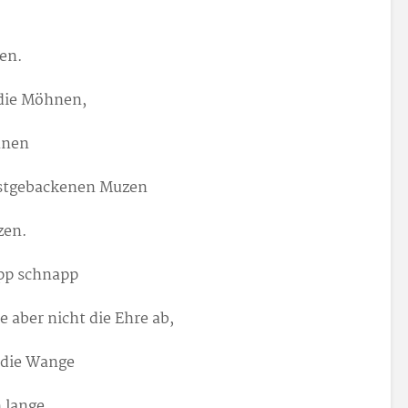
len.
 die Möhnen,
hnen
bstgebackenen Muzen
zen.
ipp schnapp
 aber nicht die Ehre ab,
 die Wange
 lange.